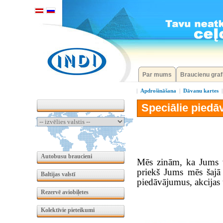
Par mums
Braucienu graf
|
Apdrošināšana
|
Dāvanu kartes
Speciālie piedā
Autobusu braucieni
Mēs zinām, ka Jums v
priekš Jums mēs šajā 
Baltijas valstī
piedāvājumus, akcijas
Rezervē aviobiļetes
Kolektīvie pieteikumi