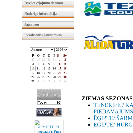
Izvēlies ceļojuma datumu
Noderīga informācija
Aģentiem
Pierakstīties Jaunumiem
P
O
T
C
P
S
Sv
27
28
29
30
31
1
2
3
4
5
6
7
8
9
10
11
12
13
14
15
16
17
18
19
20
21
22
23
24
25
26
27
28
29
30
31
1
2
3
4
5
6
ZIEMAS SEZONAS
TENERIFE / KA
PIEDĀVĀJUMS
ĒĢIPTE/ ŠARM 
ĒĢIPTE/ HURG