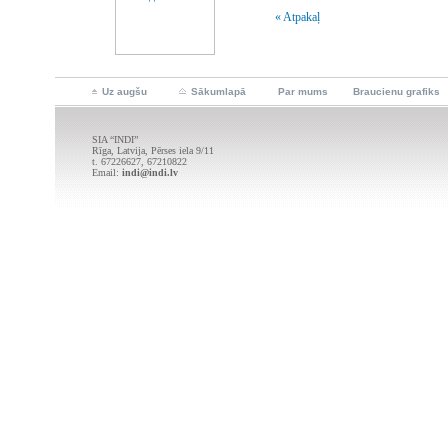
« Atpakaļ
Uz augšu
Sākumlapā
Par mums
Braucienu grafiks
SIA “INDI”
Rīga, Latvija, Pērses iela 9/11
t. 67226627, 67210822
Email:
indi@indi.lv