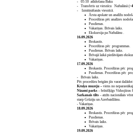
-
05:10 atlidošana Baku
- Transferis uz viesnīcu Naftalānā (
~
- Izmitināšanās viesnīcā.
Ārsta apskate un analīžu nodoš
Procedūras pēc analīzes nodoša
Pusdienas
.
Vakariņas
.
Brīvais laiks.
Ekskursija pa Naftalānu .
16.09.2026
Brokastis.
Procedūras pēc programmas.
Pusdienas
.
Brīvais laiks.
Brīvajā laikā piedāvājam eksku
Vakariņas
.
17.09.2026
Brokastis.
Procedūras pēc pro
Pusdienas
.
Procedūras pēc pr
- Brīvais laiks.
Pēc procedūru beigām jūs varat dažādot s
Kruķu muzeju –
viens no neparastākaj
Nizami parks
– brīnišķīgs Vidusjūras fl
Sarkanais tilts
– atzīts nacionālais vēs
starp Grūziju un Azerbaidžānu.
- Vakariņas.
18
.
09
.202
6
Brokastis.
Procedūras pēc pro
Pusdienas
.
Brīvais laiks.
Vakariņas
.
19.09.2026