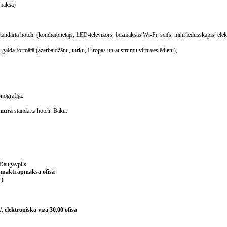
dmaksa)
tandarta hotelī (kondicionētājs, LED-televizors, bezmaksas Wi-Fi, seifs, mini ledusskapis, elek
ru galda formātā (azerbaidžāņu, turku, Eiropas un austrumu virtuves ēdieni),
ogrāfija.
numurā
standarta hotelī Baku.
Daugavpils
ennaktī apmaksa ofisā
€)
/, elektroniskā vīza 30,00 ofisā