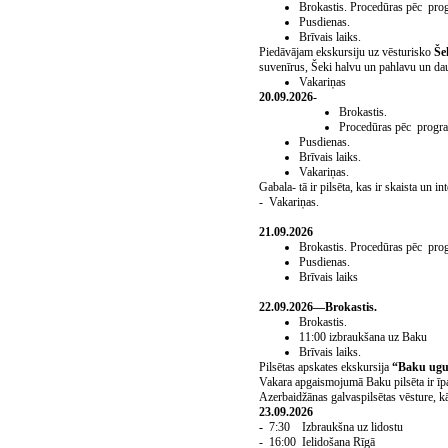
Brokastis.
Procedūras pēc pro
Pusdienas
.
Brīvais laiks.
Piedāvājam ekskursiju uz vēsturisko
Še
suvenīrus, Šeki halvu un pahlavu un dau
Vakariņas
20.09.2026-
Brokastis.
Procedūras pēc progr
Pusdienas
.
Brīvais laiks.
Vakariņas
.
Gabala- tā ir pilsēta, kas ir skaista un i
- Vakariņas.
21
.
09
.2026
Brokastis.
Procedūras pēc pro
Pusdienas
.
Brīvais laiks
22
.
09
.2026—Brokastis.
Brokastis.
11:00
izbraukšana uz Baku
Brīvais laiks.
Pilsētas apskates ekskursija
“Baku ug
Vakara apgaismojumā Baku pilsēta ir īpa
Azerbaidžānas galvaspilsētas vēsture, kā
23.09.2026
-
7:30 Izbraukšna uz lidostu
- 16:00 Ielidošana Rīgā