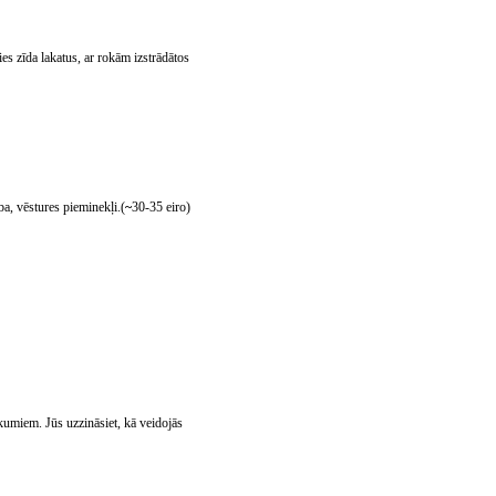
ies zīda lakatus, ar rokām izstrādātos
aba, vēstures pieminekļi.(
~
30-35 eiro)
kumiem. Jūs uzzināsiet, kā veidojās