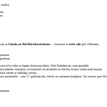
4
studas).
ana.
na.
rsiju uz
Gabalu un Hal-Hal ūdenskritumu
— brauciens ar
trošu ceļu
(pēc vēlēšanās).
grammas.
ogrammas.
avu brīvo laiku ar bagātu ekskursiju klāstu. Pašā Naftalānā jūs varat apmeklēt:
iem planētas muzejiem; izveseļojoties un atvadoties no kūrorta, kruķus varēja atstāt muzejā.
oras stūrītis ar mākslīgo ezeriņu.
tures piemineklis – sens 17. gadsimta tilts, būvēts no sarkaniem ķieģeļiem. Tas savieno upes Hr
grammas.