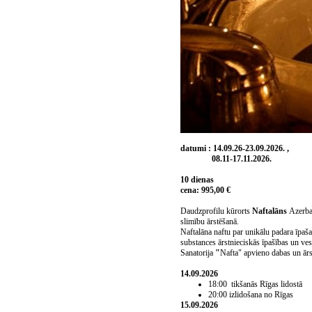
datumi : 14.09.26-23.09.2026. ,
08.11-17.11.2026.
10 dienas
cena: 995,00 €
Daudzprofilu kūrorts
Naftalāns
Azerbai
slimību ārstēšanā.
Naftalāna naftu par unikālu padara īpašai
substances ārstnieciskās īpašības un ves
Sanatorija
"
Nafta" apvieno dabas un ārs
14.09.2026
1
8
:00
tikšanās Rīgas lidostā
20:
0
0 izlidošana no Rīgas
15.09.2026