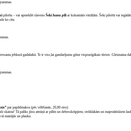
grammas.
ki
pilsētu – var apmeklēt slaveno
Šeki hanu pili
ar krāsainām vitrāžām. Šeki pilsētā var iegādāt
dz ko citu.
ammas.
nteresanta jebkurā gadalaikā. Te ir viss,lai gandarījumu gūtut visprasīgākais tūrists. Gleiznaina d
grammas.
unis”
par papildmaksu (pēc vēlēšanās, 20,00 eiro):
ši skaista! Tā paliks jūsu atmiņā ar pilīm un debesskrāpjiem, strūklakām un majestātiskiem lau
 tā mainījās un plauka.