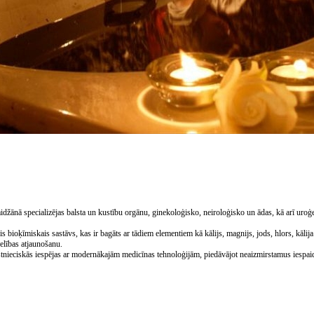
džānā specializējas balsta un kustību orgānu, ginekoloģisko, neiroloģisko un ādas, kā arī uroģ
s bioķīmiskais sastāvs, kas ir bagāts ar tādiem elementiem kā kālijs, magnijs, jods, hlors, kālij
elības atjaunošanu.
tnieciskās iespējas ar modernākajām medicīnas tehnoloģijām, piedāvājot neaizmirstamus iespai