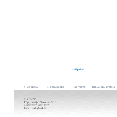
Tūrisma
« Atpakaļ
Uz augšu
Sākumlapā
Par mums
Braucienu grafiks
SIA “INDI”
Rīga, Latvija, Pērses iela 9/11
t. 67226627, 67210822
Email:
indi@indi.lv