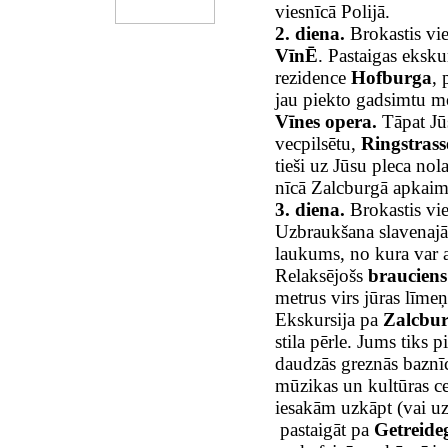
viesnīcā Polijā.
2. diena.
Brokastis vie
VīnĒ
. Pastaigas eksku
rezidence
Hof­burga
, 
jau piekto gadsimtu mod
Vīnes opera.
Tāpat Jū
vecpilsētu,
Ring­strass
tieši uz Jūsu pleca nol
nīcā Zalcburgā apkaim
3. diena.
Brokastis vi
Uzbraukšana slavenaj
laukums, no kura var
Relaksējošs
brauciens
metrus virs jūras līme
Ekskursija pa
Zalcbu
stila pērle. Jums tiks pi
daudzās greznās baznīca
mūzikas un kultūras ce
iesakām uzkāpt (vai uzb
pastaigāt pa
Getreide