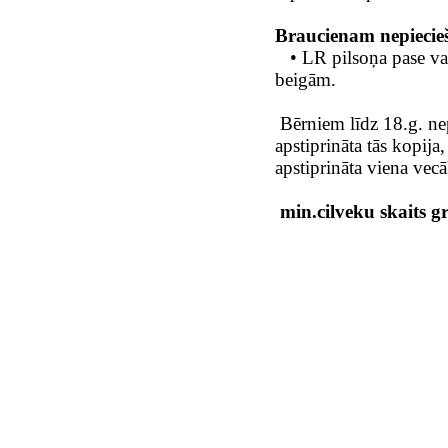
Braucienam nepiecie
• LR pilsoņa pase vai
beigām.
Bērniem līdz 18.g. nep
apstiprināta tās kopija
apstiprināta viena vecā
min.cilveku skaits g