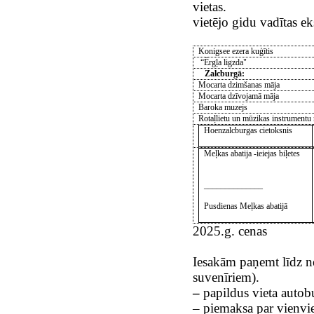
vietas.
vietējo gidu vadītas ek
Konigsee ezera kuģītis
“Ērgļa ligzda"
Zalcburgā:
Mocarta dzimšanas māja
Mocarta dzīvojamā māja
Baroka muzejs
Rotaļlietu un mūzi­kas instrumentu
Hoenzalcburgas cietoksnis
Meļkas abatija -ieiejas biļetes
______________
Pusdienas Meļkas abatijā
2025.g. cenas
Iesakām paņemt līdz 
suvenīriem).
–
papildus vieta autob
– piemaksa par vienv