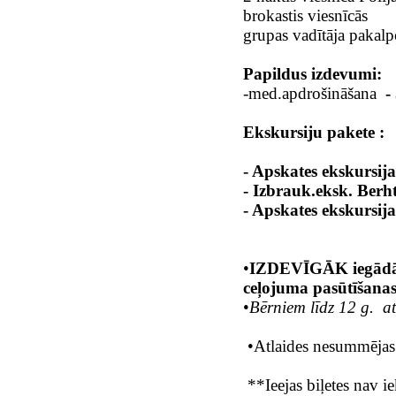
brokastis viesnīcās
grupas vadītāja pakal
Papildus izdevumi
:
-med.apdrošināšana
-
Ekskursiju pakete :
- Apskates ekskursij
- Izbrauk.eksk.
Berht
- Apskates ekskursija
•
IZDEVĪGĀK iegādāti
ceļojuma pasūtīšanas
•
Bērniem līdz 12 g. 
•
Atlaides nesummējas
**Ieejas biļetes nav 