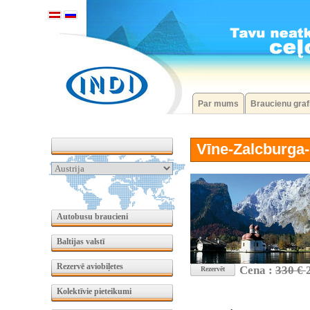
Par mums
Braucienu graf
Vīne-Zalcburga-
Autobusu braucieni
Baltijas valstī
Rezervē aviobiļetes
Cena :
330 €
Rezervēt
Kolektīvie pieteikumi