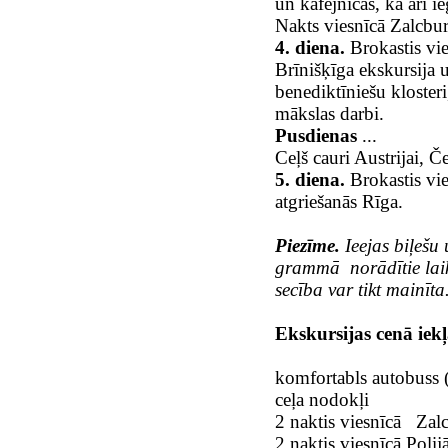
un kafejnīcas, kā arī 
Nakts viesnīcā Zalcbu
4. diena.
Brokastis vie
Brīnišķīga ekskursija 
benediktīniešu klosteri
mākslas darbi.
Pusdienas
...
Ceļš cauri Austrijai, Če
5. diena.
Brokastis vi
atgriešanās Rīga.
Piezīme.
Ieejas biļešu
gram­mā no­rādītie laik
secība var tikt mainīta
Ekskursijas cenā iekļ
komfortabls autobuss
ceļa nodokļi
2
naktis viesnīcā
Zal
2 naktis viesnīcā Polij