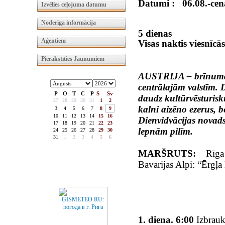
Datumi :
06.08.-cena
Izvēlies ceļojuma datumu
Noderīga informācija
5 dienas
Aģentiem
Visas naktis viesnīcās
Pierakstīties Jaunumiem
AUSTRIJA – brīnumai
centrālajām valstīm. D
P
O
T
C
P
S
Sv
daudz kultūrvēs­turisk
27
28
29
30
31
1
2
kalni aizēno eze­rus, 
3
4
5
6
7
8
9
10
11
12
13
14
15
16
Dienvidvācijas novad
17
18
19
20
21
22
23
lepnām pilīm.
24
25
26
27
28
29
30
31
1
2
3
4
5
6
MARŠRUTS:
Rīga
Bavārijas Alpi: “Ērgļa
1. diena. 6:00
Izbraukš