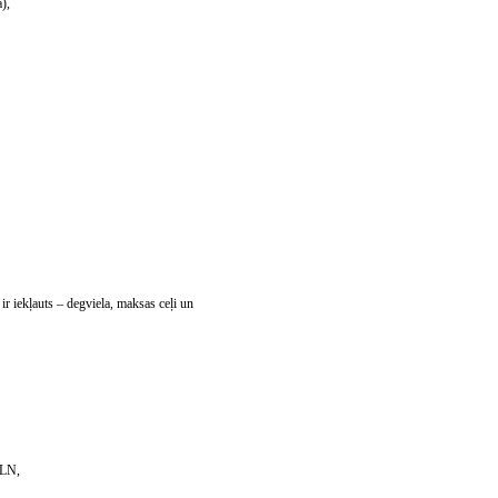
),
r iekļauts – degviela, maksas ceļi un
 PLN,