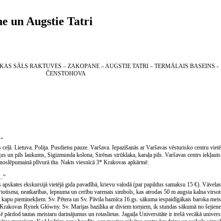
 un Augstie Tatri
KAS SĀLS RAKTUVES – ZAKOPANE – AUGSTIE TATRI – TERMĀLAIS BASEINS -
ČENSTOHOVA
…
”
 ceļā. Lietuva. Polija. Pusdienu pauze. Varšava. Iepazīšanās ar Varšavas vēsturisko centru vietē
gus un pils laukums, Sigizmunda kolona, Sirēnas strūklaka, karaļa pils. Varšavas centrs iekļ
ikā noslēpumainā plīvurā tīta. Nakts viesnīcā 3* Krakovas apkārtnē.
...”
apskates ekskursijā vietējā gida pavadībā, krievu valodā (par papildus samaksu 15 €). Vāvelas 
atriotisma, neatkarības, lepnuma un cerību varenais simbols, kas atrodas 50 m augsta kalna virsot
kapu pieminekļiem. Sv. Pētera un Sv. Pāvila baznīca 16.gs. sākuma iespaidīgākais baroka meist
 Krakovas Rynek Główny. Sv. Marijas bazilika ar diviem torņiem, ik stundas sākumā no šejienes
 pārdod tautas meistaru darinājumus un rotaslietas. Jagaiļa Universitāte ir trešā vecākā universi