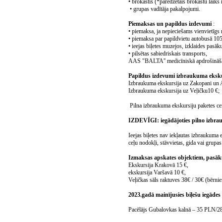
• brokastis (*paredzētais brokastu laiks 
• grupas vadītāja pakalpojumi.
Piemaksas un papildus izdevumi
:
• piemaksa, ja nepieciešams vienvietīgs
• piemaksa par papildvietu autobusā 10
• ieejas biļetes muzejos, izklaides pasā
• pilsētas sabiedriskais transports,
AAS "BALTA'' medicīniskā apdrošināšan
Papildus izdevumi izbraukuma eksku
Izbraukuma ekskursija uz Zakopani un 
Izbraukuma ekskursija uz Veļičku10 €;
Pilna izbraukuma ekskursiju paketes cen
IZDEVĪGI: iegādājoties pilno izbrau
Ieejas biļetes nav iekļautas izbraukuma 
ceļu nodokļi, stāvvietas, gida vai grupa
Izmaksas apskates objektiem, pasā
Ekskursija Krakovā 15 €,
ekskursija Varšavā 10 €,
Veļičkas sāls raktuves 38€ / 30€ (bērni
2023.gadā mainījusies biļešu ieg
Pacēlājs Gubalovkas kalnā – 35 PLN/28 