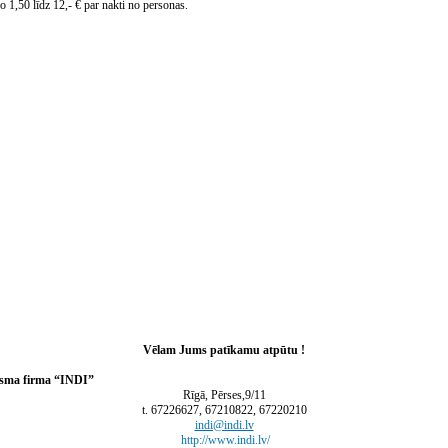
o 1,50 līdz 12,- € par nakti no personas.
Vēlam Jums patīkamu atpūtu !
 “INDI”
Rīgā, Pērses,9/11
t. 67226627, 67210822, 67220210
indi@indi.lv
http://www.indi.lv/