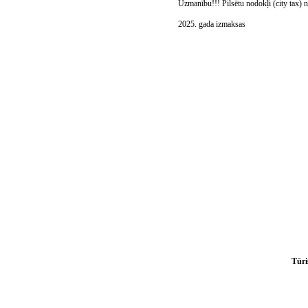
Uzmanību!!! Pilsētu nodokļi (city tax) n
2025. gada izmaksas
Tūrisma firma