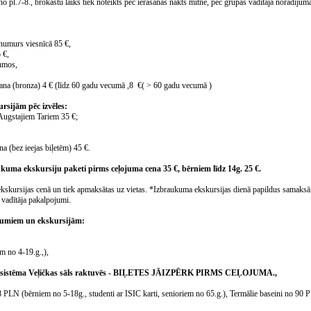
no pl.7-8., brokastu laiks tiek noteikts pēc ierašanās nakts mītnē, pēc grupas vadītāja norādījuma
 numurs viesnīcā 85 €,
5 €,
kumos,
a (bronza) 4 € (līdz 60 gadu vecumā ,8 €( > 60 gadu vecumā )
rsijām pēc izvēles:
Augstajiem Tariem 35 €;
a (bez ieejas biļetēm) 45 €.
kuma ekskursiju paketi pirms ceļojuma cena 35 €, bērniem līdz 14g. 25 €.
ekskursijas cenā un tiek apmaksātas uz vietas. *Izbraukuma ekskursijas dienā papildus samaksā i
s vadītāja pakalpojumi.
kumiem un ekskursijām:
em no 4-19.g.,),
ādes sistēma Veļičkas sāls raktuvēs - BIĻETES JĀIZPĒRK PIRMS CEĻOJUMA.,
PLN (bērniem no 5-18g., studenti ar ISIC karti, senioriem no 65.g.), Termālie baseini no 90