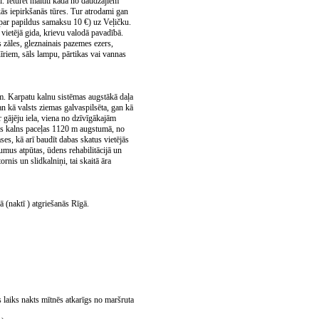
ī. Ieturēt maltīti kādā no daudzajiem
ākās iepirkšanās tūres. Tur atrodami gan
(par papildus samaksu 10 €) uz Veļičku.
ietējā gida, krievu valodā pavadībā.
s zāles, gleznainais pazemes ezers,
īriem, sāls lampu, pārtikas vai vannas
m. Karpatu kalnu sistēmas augstākā daļa
an kā valsts ziemas galvaspilsēta, gan kā
ir gājēju iela, viena no dzīvīgākajām
kas kalns paceļas 1120 m augstumā, no
ses, kā arī baudīt dabas skatus vietējās
jumus atpūtas, ūdens rehabilitācijā un
nis un slidkalniņi, tai skaitā āra
 (naktī ) atgriešanās Rīgā.
laiks nakts mītnēs atkarīgs no maršruta