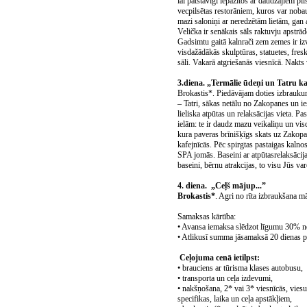
lai patstāvīgi iepazītos ar daudzajiem pi
vecpilsētas restorāniem, kuros var nobaud
mazi saloniņi ar neredzētām lietām, gan
Velička ir senākais sāls raktuvju apstr
Gadsimtu gaitā kalnrači zem zemes ir izv
visdažādākās skulptūras, statuetes, fres
sāli. Vakarā atgriešanās viesnīcā. Nakt
3.diena. „Termālie ūdeņi un Tatru k
Brokastis*. Piedāvājam doties izbrauku
– Tatri, sākas netālu no Zakopanes un ies
lieliska atpūtas un relaksācijas vieta. P
ielām: te ir daudz mazu veikaliņu un vi
kura paveras brīnišķīgs skats uz Zakopan
kafejnīcās. Pēc spirgtas pastaigas kalno
SPA jomās. Baseini ar atpūtasrelaksācija
baseini, bērnu atrakcijas, to visu Jūs 
4. diena. „Ceļš mājup...”
Brokastis*
. Agri no rīta izbraukšana 
Samaksas kārtība:
• Avansa iemaksa slēdzot līgumu 30% n
• Atlikusī summa jāsamaksā 20 dienas 
Ceļojuma cenā ietilpst:
• brauciens ar tūrisma klases autobusu,
• transporta un ceļa izdevumi,
• nakšņošana, 2* vai 3* viesnīcās, vie
specifikas, laika un ceļa apstākļiem,