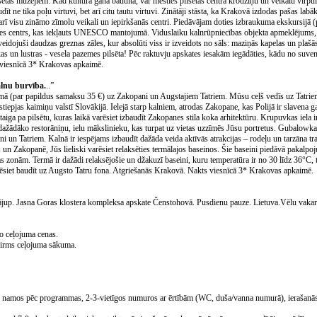
lsētas muzejiem. Kad kultūra gana baudīta, var mesties pilsētas centra krodziņu un veikalu virpul
īt ne tika poļu virtuvi, bet arī citu tautu virtuvi. Zinātāji stāsta, ka Krakovā izdodas pašas lab
 arī visu zināmo zīmolu veikali un iepirkšanās centri. Piedāvājam doties izbraukuma ekskursijā 
ādes centrs, kas iekļauts UNESCO mantojumā. Viduslaiku kalnrūpniecības objekta apmeklējums, v
eidojuši daudzas greznas zāles, kur absolūti viss ir izveidots no sāls: maziņās kapelas un plašā
kas un lustras - vesela pazemes pilsēta! Pēc raktuvju apskates iesakām iegādāties, kādu no suven
s viesnīcā 3* Krakovas apkaimē.
alnu burvība.
..”
mā (par papildus samaksu 35 €) uz Zakopani un Augstajiem Tatriem. Mūsu ceļš vedīs uz Tatrie
tiepjas kaimiņu valstī Slovākijā. Ielejā starp kalniem, atrodas Zakopane, kas Polijā ir slavena g
astaiga pa pilsētu, kuras laikā varēsiet izbaudīt Zakopanes stila koka arhitektūru. Krupuvkas iela 
sdažādāko restorāniņu, ielu mākslinieku, kas turpat uz vietas uzzīmēs Jūsu portretus. Gubalow
i un Tatriem. Kalnā ir iespējams izbaudīt dažāda veida aktīvās atrakcijas – rodeļu un tarzāna tra
s un Zakopanē, Jūs lieliski varēsiet relaksēties termālajos baseinos. Šie baseini piedāvā pakalpo
s zonām. Termā ir dažādi relaksējošie un džakuzī baseini, kuru temperatūra ir no 30 līdz 36°C, tor
varēsiet baudīt uz Augsto Tatru fona. Atgriešanās Krakovā. Nakts viesnīcā 3* Krakovas apkaimē.
mājup. Jasna Goras klostera kompleksa apskate Čenstohovā. Pusdienu pauze. Lietuva.Vēlu vakarā
o ceļojuma cenas.
pirms ceļojuma sākuma.
su namos pēc programmas, 2-3-vietīgos numuros ar ērtībām (WC, duša/vanna numurā), ierašanās 