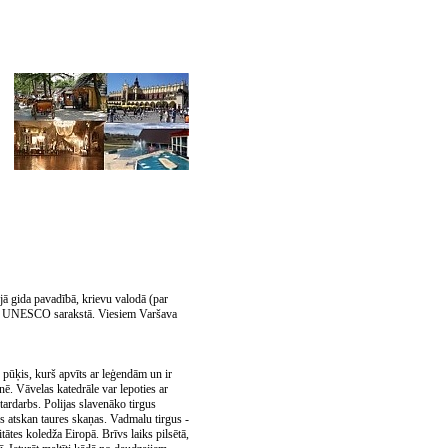
jā gida pavadībā, krievu valodā (par
auts UNESCO sarakstā. Viesiem Varšava
pūķis, kurš apvīts ar leģendām un ir
nē. Vāvelas katedrāle var lepoties ar
ardarbs. Polijas slavenāko tirgus
 atskan taures skaņas. Vadmalu tirgus -
tātes koledža Eiropā. Brīvs laiks pilsētā,