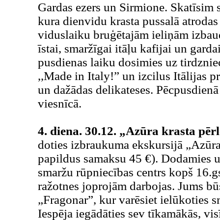
Gardas ezers un Sirmione. Skatīsim 
kura dienvidu krasta pussalā atrodas 
viduslaiku bruģētajām ieliņām izbaud
īstai, smaržīgai itāļu kafijai un gar
pusdienas laiku dosimies uz tirdznie
,,Made in Italy!” un izcilus Itālijas 
un dažādas delikateses. Pēcpusdienā 
viesnīcā.
4. diena. 30.12. „Azūra krasta pērle
doties izbraukuma ekskursijā „Azūra
papildus samaksu 45 €). Dodamies uz
smaržu rūpniecības centrs kopš 16.gs
ražotnes joprojām darbojas. Jums bū
„Fragonar”, kur varēsiet ielūkoties 
Iespēja iegādāties sev tīkamākās, vi