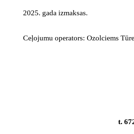
2025. gada izmaksas.
Ceļojumu operators: Ozolciems Tūr
Tūrisma fir
Rīgā, Pērses 
t. 67226627, 6721