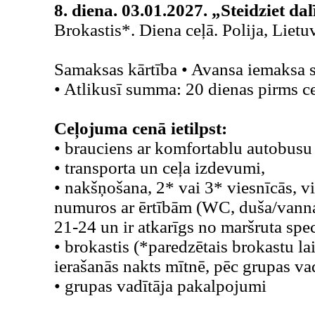
8. diena. 03.01.2027. „Steidziet dal
Brokastis*. Diena ceļā. Polija, Lietu
Samaksas kārtība • Avansa iemaksa
• Atlikusī summa: 20 dienas pirms 
Ceļojuma cenā ietilpst:
• brauciens ar komfortablu autobus
• transporta un ceļa izdevumi,
• nakšņošana, 2* vai 3* viesnīcās, 
numuros ar ērtībām (WC, duša/vanna 
21-24 un ir atkarīgs no maršruta spec
• brokastis (*paredzētais brokastu lai
ierašanās nakts mītnē, pēc grupas va
• grupas vadītāja pakalpojumi