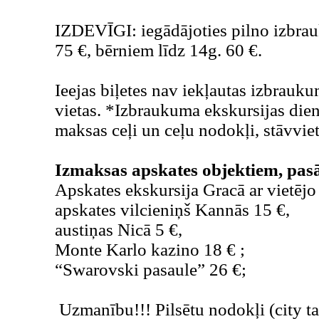
IZDEVĪGI: iegādājoties pilno izbra
75 €, bērniem līdz 14g. 60 €.
Ieejas biļetes nav iekļautas izbrauk
vietas. *Izbraukuma ekskursijas dien
maksas ceļi un ceļu nodokļi, stāvvie
Izmaksas apskates objektiem, pa
Apskates ekskursija Gracā ar vietējo
apskates vilcieniņš Kannās 15 €,
austiņas Nicā 5 €,
Monte Karlo kazino 18 € ;
“Swarovski pasaule” 26 €;
Uzmanību!!! Pilsētu nodokļi (city ta