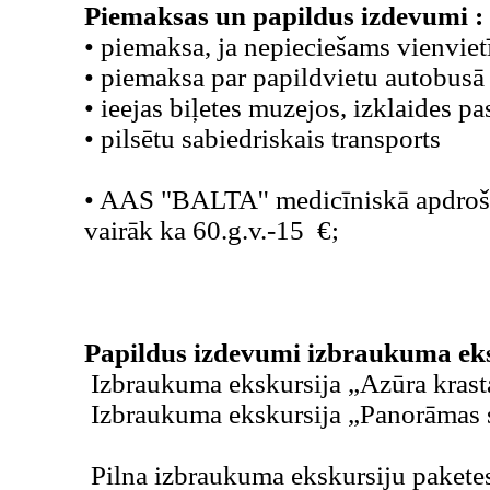
Piemaksas un papildus izdevumi :
• piemaksa, ja nepieciešams vienvie
• piemaksa par papildvietu autobus
• ieejas biļetes muzejos, izklaides 
• pilsētu sabiedriskais transports
• AAS "BALTA'' medicīniskā apdrošin
vairāk ka 60.g.v.-15 €;
Papildus izdevumi izbraukuma eks
Izbraukuma ekskursija „Azūra krasta
Izbraukuma ekskursija „Panorāmas 
Pilna izbraukuma ekskursiju paketes