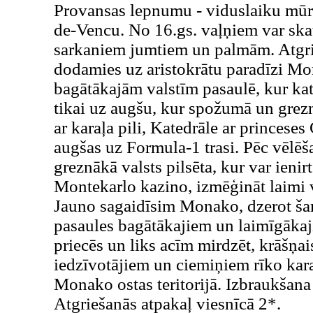
Provansas lepnumu - viduslaiku mūru
de-Vencu. No 16.gs. vaļņiem var skat
sarkaniem jumtiem un palmām. Atgrie
dodamies uz aristokrātu paradīzi M
bagātākajām valstīm pasaulē, kur katr
tikai uz augšu, kur spožumā un grezn
ar karaļa pili, Katedrāle ar princese
augšas uz Formula-1 trasi. Pēc vēlēš
greznākā valsts pilsēta, kur var ienir
Montekarlo kazino, izmēģināt laimi 
Jauno sagaidīsim Monako, dzerot šamp
pasaules bagātākajiem un laimīgākaj
priecēs un liks acīm mirdzēt, krāšņais
iedzīvotājiem un ciemiņiem rīko kar
Monako ostas teritorijā. Izbraukšan
Atgriešanās atpakaļ viesnīcā 2*.