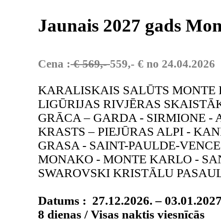
Jaunais 2027 gads Mo
Cena :
€ 569,-
559,- € no 24.04.2026
KARALISKAIS SALŪTS MONTE 
LIGŪRIJAS RIVJĒRAS SKAISTĀ
GRĀCA – GARDA - SIRMIONE -
KRASTS – PIEJŪRAS ALPI - KA
GRASA - SAINT-PAULDE-VENCE 
MONAKO - MONTE KARLO - SA
SWAROVSKI KRISTĀLU PASAULE
Datums : 27.12.2026. – 03.01.202
8 dienas / Visas naktis viesnīcās