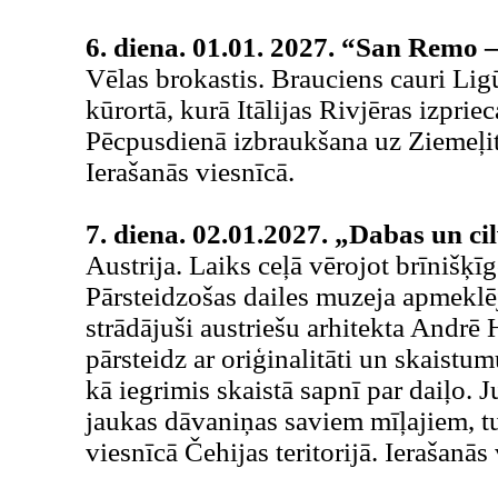
6. diena. 01.01. 2027. “San Remo – 
Vēlas brokastis. Brauciens cauri Lig
kūrortā, kurā Itālijas Rivjēras izprie
Pēcpusdienā izbraukšana uz Ziemeļitāl
Ierašanās viesnīcā.
7. diena. 02.01.2027. „Dabas un cil
Austrija. Laiks ceļā vērojot brīnišķī
Pārsteidzošas dailes muzeja apmeklē
strādājuši austriešu arhitekta Andrē 
pārsteidz ar oriģinalitāti un skaistu
kā iegrimis skaistā sapnī par daiļo. 
jaukas dāvaniņas saviem mīļajiem, t
viesnīcā Čehijas teritorijā. Ierašanās