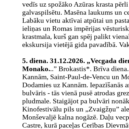
vedīs uz spožāko Azūras krasta pērli
galvaspilsētu. Masēna laukums un ce
Labāku vietu aktīvai atpūtai un pasta
ieliņas un Romas impērijas vēsturisk
krastmala, kurš gan spēj palikt viena
ekskursija vietējā gida pavadībā. Va
5. diena. 31.12.2026. „Vecgada d
Monako.
..” Brokastis*. Brīva dien
Kannām, Saint-Paul-de-Vencu un Mo
Dodamies uz Kannām. Iepazīšanās ar
bulvāris - tās vienā pusē atrodas grez
pludmale. Staigājot pa bulvāri nonā
Kinofestivālu pils un „Zvaigžņu” alej
Monševaljē kalna nogāzē. Daļu vecpil
Castre, kurā paceļas Cerības Dievmā