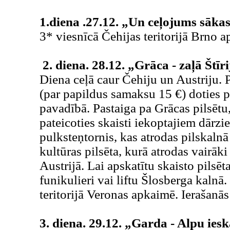
1.diena .27.12. „Un ceļojums sāk
3* viesnīcā Čehijas teritorijā Brno a
2. diena. 28.12. „Grāca - zaļā Štīr
Diena ceļā caur Čehiju un Austriju.
(par papildus samaksu 15 €) doties pi
pavadībā. Pastaiga pa Grācas pilsētu, 
pateicoties skaisti iekoptajiem dārz
pulksteņtornis, kas atrodas pilskalnā
kultūras pilsēta, kurā atrodas vairāk
Austrijā. Lai apskatītu skaisto pilsē
funikulieri vai liftu Šlosberga kalnā.
teritorijā Veronas apkaimē. Ierašanās
3. diena. 29.12. „Garda - Alpu iesk