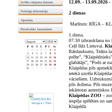
12.09. - 13.09.2026 
Izvēlies ceļojuma datumu
Noderīga informācija
2 dienas
Aģentiem
Maršruts: RĪGA – K
Pierakstīties Jaunumiem
1.diena.
07:30 izbraukšana no 
Ceļš līdz Lietuvai.
Kla
P
O
T
C
P
S
Sv
27
28
29
30
31
1
2
Rātslaukums, Teātra la
3
4
5
6
7
8
9
pelīte”, “Klaipēdnieks
10
11
12
13
14
15
16
17
18
19
20
21
22
23
glabātājs”, “Pods ar n
24
25
26
27
28
29
30
Klaipēdas pils apmekl
31
1
2
3
4
5
6
ietekā uzcēla Klaipēdas
vāciešiem. Uzbrukumi,
pils ikdiena. Pils muze
iekārtotas autentiskos
Klaipēdas ZOO
– zo
iespēja spēlēties un sa
Klaipēdā.