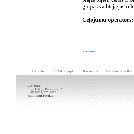
grupas vadītājā/jās ce
Ceļojumu operators:
« Atpakaļ
Uz augšu
Sākumlapā
Par mums
Braucienu grafiks
SIA “INDI”
Rīga, Latvija, Pērses iela 9/11
t. 67226627, 67210822
Email:
indi@indi.lv