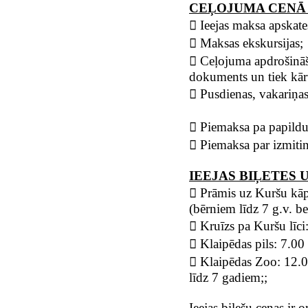
CEĻOJUMA CENĀ 
 Ieejas maksa apskat
 Maksas ekskursijas;
 Ceļojuma apdrošināša
dokuments un tiek kārt
 Pusdienas, vakariņas
 Piemaksa pa papild
 Piemaksa par izmit
IEEJAS BIĻETES
 Prāmis uz Kuršu kāp
(bērniem līdz 7 g.v. 
 Kruīzs pa Kuršu līc
 Klaipēdas pils: 7.00
 Klaipēdas Zoo: 12.0
līdz 7 gadiem;;
Ieejas biļešu cenas ir 