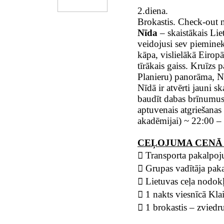
2.diena.
Brokastis. Check-out n
Nīda
– skaistākais Liet
veidojusi sev pieminek
kāpa, vislielākā Eirop
tīrākais gaiss. Kruīzs 
Planieru) panorāma, N
Nīdā ir atvērti jauni s
baudīt dabas brīnumus 
aptuvenais atgriešanas
akadēmijai) ~ 22:00 –
CEĻOJUMA CENĀ 
 Transporta pakalpoju
 Grupas vadītāja pak
 Lietuvas ceļa nodok
 1 nakts viesnīcā Kla
 1 brokastis – zviedr