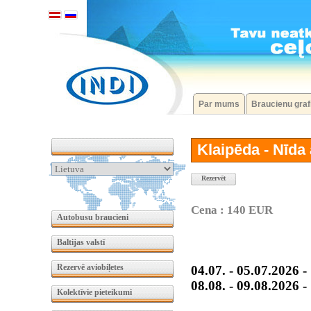
Par mums
Braucienu graf
Klaipēda - Nīda 
Rezervēt
Cena : 140 EUR
Autobusu braucieni
Baltijas valstī
Rezervē aviobiļetes
04.07. - 05.07.2026 -
08.08. - 09.08.2026 
Kolektīvie pieteikumi