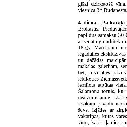
glāzi dzirkstošā vīna
viesnīcā 3* Budapeštā
4. diena. „Pa karaļa
Brokastis. Piedāvāja
papildus samaksu 30 €
ar senatnīgu arhitektūr
18.gs. Marcipāna muz
iegādāties ekskluzīvas
un dažādas marcipān
mākslas galerijām, s
bet, ja vēlaties pašā
ielūkoties Ziemassvēt
iemīļota atpūtas viet
Šalamona tornis, kur
neaizmirstamie skati
iesakām pavadīt nacio
šovs, izjādes ar zirg
vakariņas, kurās var
vīnu, kā arī ļauties 