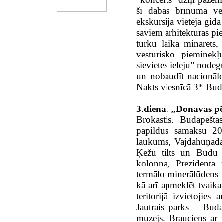
šī dabas brīnuma vē
ekskursija vietējā gid
saviem arhitektūras pi
turku laika minarets,
vēsturisko pieminekļ
sievietes ieleju” node
un nobaudīt nacionālo
Nakts viesnīcā 3* Bud
3.diena. „Donavas p
Brokastis. Budapeštas
papildus samaksu 20 
laukums, Vajdahuņada 
Ķēžu tilts un Budu -
kolonna, Prezidenta 
termālo minerālūdens 
kā arī apmeklēt tvaika 
teritorijā izvietojie
Jautrais parks – Buda
muzejs. Brauciens ar