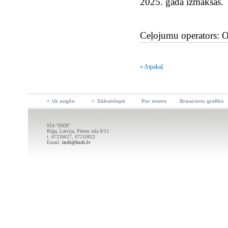
2025. gada izmaksas.
Ceļojumu operators: 
« Atpakaļ
Uz augšu
Sākumlapā
Par mums
Braucienu grafiks
SIA “INDI”
Rīga, Latvija, Pērses iela 9/11
t. 67226627, 67210822
Email:
indi@indi.lv