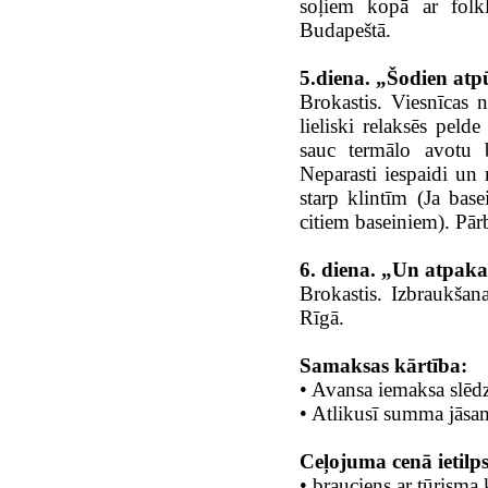
soļiem kopā ar folkl
Budapeštā.
5.diena. „Šodien atpū
Brokastis. Viesnīcas 
lieliski relaksēs pel
sauc termālo avotu 
Neparasti iespaidi un
starp klintīm (Ja base
citiem baseiniem). Pārb
6. diena. „Un atpakaļ
Brokastis. Izbraukšan
Rīgā.
Samaksas kārtība:
• Avansa iemaksa slē
• Atlikusī summa jāsa
Ceļojuma cenā ietilp
• brauciens ar tūrisma