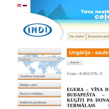
Par mums
Braucienu graf
Ungārija - saul
Rezervēt
Cena :
€ 472
379,- €
Autobusu braucieni
Baltijas valstī
EGERA – VĪNA D
Rezervē aviobiļetes
BUDAPEŠTA –
KUĢĪTI PA DONA
Kolektīvie pieteikumi
TERMĀLAIS 