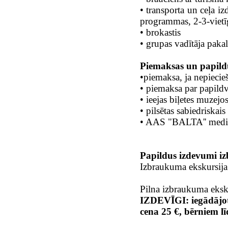
• transporta un ceļa i
programmas, 2-3-viet
• brokastis
• grupas vadītāja pak
Piemaksas un papild
•piemaksa, ja nepieci
• piemaksa par papild
• ieejas biļetes muzej
• pilsētas sabiedriskais
• AAS "BALTA'' medic
Papildus izdevumi i
Izbraukuma ekskursija
Pilna izbraukuma eksku
IZDEVĪGI: iegādājot
cena 25 €, bērniem l