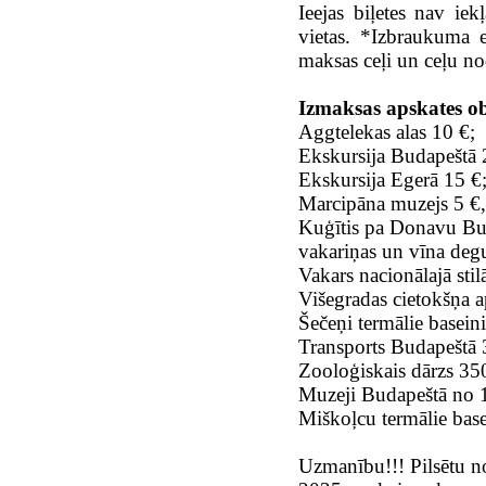
Ieejas biļetes nav ie
vietas. *Izbraukuma e
maksas ceļi un ceļu no
Izmaksas apskates o
Aggtelekas alas 10 €;
Ekskursija Budapeštā 
Ekskursija Egerā 15 €
Marcipāna muzejs 5 €
Kuģītis pa Donavu Bu
vakariņas un vīna degus
Vakars nacionālajā sti
Višegradas cietokšņa a
Šečeņi termālie basei
Transports Budapešt
Zooloģiskais dārzs 3
Muzeji Budapeštā no
Miškoļcu termālie bas
Uzmanību!!! Pilsētu no