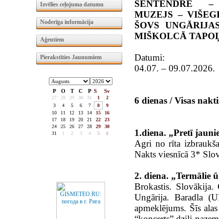
SENTENDRE –
Izvēlies ceļojuma datumu
MUZEJS – VIŠEG
Noderīga informācija
ŠOVS UNGĀRIJAS
MIŠKOLCĀ TAPO
Aģentiem
Datumi:
Pierakstīties Jaunumiem
04.07. – 09.07.2026.
P
O
T
C
P
S
Sv
27
28
29
30
31
1
2
6 dienas / Visas nakt
3
4
5
6
7
8
9
10
11
12
13
14
15
16
17
18
19
20
21
22
23
24
25
26
27
28
29
30
1.diena. „Pretī jau
31
1
2
3
4
5
6
Agri no rīta izbraukš
Nakts viesnīcā 3* Slov
2. diena. „Termālie ū
Brokastis. Slovākija
Ungārija. Baradla (U
apmeklējums. Šīs alas
“koncerts” dziļi paze