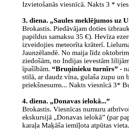
Izvietošanās viesnīcā. Nakts 3 * vie
3. diena. „Saules meklējumos uz
Brokastis. Piedāvājam doties izbra
papildus samaksu 35 €). Hevīza ezers
izveidojies meteorīta krāterī. Lieluma
Jaunzēlandē. No maija līdz oktobrim
ziedošām, no Indijas ievestām lilijā
īpašībām.
“Bruņinieku turnīrs”
- n
stilā, ar daudz vīna, gulaša zupu un
priekšnesums... Nakts viesnīcā 3* B
4. diena. „Donavas ielokā...”
Brokastis. Viesnīcas numuru atbrīv
ekskursijā „Donavas ielokā” (par pa
karaļa Maķāša iemīļota atpūtas vieta.