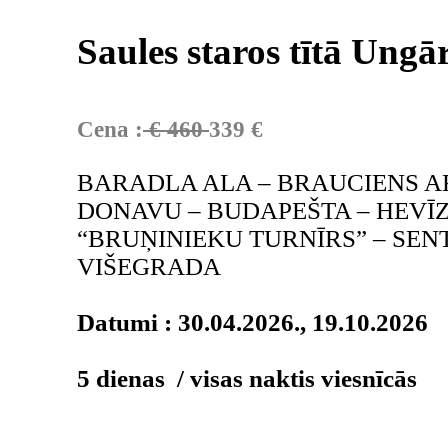
Saules staros tītā Ungār
Cena :
€ 460
339 €
BARADLA ALA – BRAUCIENS AR
DONAVU – BUDAPEŠTA – HEVĪZ
“BRUŅINIEKU TURNĪRS” – SEN
VIŠEGRADA
Datumi : 30.04.2026., 19.10.2026
5 dienas / v
isas naktis viesnīcās