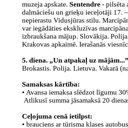
muzeja apskate.
Sentendre
- pilsēta 
dalmāciešu un grieķu ieceļotāji 17. – 
nepierastu Vidusjūras stilu. Marcip
var iegādāties ekskluzīvas marcipān
izbraukšana mājup. Slovākija. Polija. 
Krakovas apkaimē. Ierašanās viesnī
5. diena. „Un atpakaļ uz mājām...
Brokastis. Polija. Lietuva. Vakarā (n
Samaksas kārtība:
• Avansa iemaksa slēdzot līgumu 3
Atlikusī summa jāsamaksā 20 diena
Ceļojuma cenā ietilpst:
• brauciens ar tūrisma klases autobu