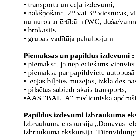
• transporta un ceļa izdevumi,
• nakšņošana, 2* vai 3* viesnīcās, 
numuros ar ērtībām (WC, duša/vann
• brokastis
• grupas vadītāja pakalpojumi
Piemaksas un papildus izdevumi :
• piemaksa, ja nepieciešams vienvie
• piemaksa par papildvietu autobus
• ieejas biļetes muzejos, izklaides 
• pilsētas sabiedriskais transports,
•AAS "BALTA'' medicīniskā apdroši
Papildus izdevumi izbraukuma eks
Izbraukuma ekskursija „Donavas iel
izbraukuma ekskursija “Dienvidungā