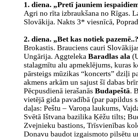
1. diena. „Pretī jauniem iespaid
Agri no rīta izbraukšana no Rīgas. La
Slovākija. Nakts 3* viesnīcā, Poprad
2. diena. „Bet kas notiek pazemē..
Brokastis. Brauciens cauri Slovākij
Ungārija. Aggteleka
Baradlas ala
(U
stalagmītu alu apmeklējums, kuras k
pārsteigs mūzikas “koncerts” dziļi 
akmens arkām un sajust šī dabas br
Pēcpusdienā ierašanās
Budapeštā
. 
vietējā gida pavadībā (par papildus 
daļas: Peštu – Varoņa laukums, Vajd
Svētā Ištvana bazilika Ķēžu tilts; B
Zvejnieku bastions, Trīsvienības kol
Donavu baudot izgaismoto pilsētu un