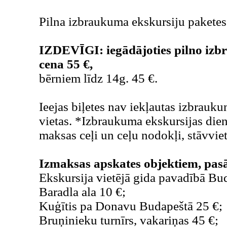
Pilna izbraukuma ekskursiju paketes 
IZDEVĪGI: iegādājoties pilno izb
cena 55 €,
bērniem līdz 14g. 45 €.
Ieejas biļetes nav iekļautas izbrauk
vietas. *Izbraukuma ekskursijas dien
maksas ceļi un ceļu nodokļi, stāvvie
Izmaksas apskates objektiem, pa
Ekskursija vietējā gida pavadībā Bu
Baradla ala 10 €;
Kuģītis pa Donavu Budapeštā 25 €;
Bruņinieku turnīrs, vakariņas 45 €;