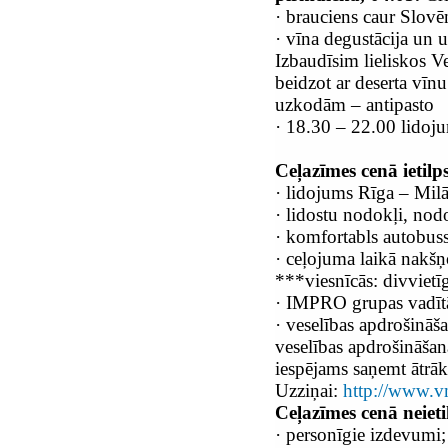
·
brauciens caur Slovēni
·
vīna degustācija un uz
Izbaudīsim lieliskos V
beidzot ar deserta vīn
uzkodām – antipasto
·
18.30 – 22.00 lidoju
Ceļazīmes cenā ietilp
·
lidojums Rīga – Milā
·
lidostu nodokļi, nod
·
komfortabls autobuss
·
ceļojuma laikā nakšņo
***viesnīcās: divvietī
·
IMPRO grupas vadītā
·
veselības apdrošināša
veselības apdrošināša
iespējams saņemt ātrāk
Uzziņai:
http://www.v
Ceļazīmes cenā neieti
·
personīgie izdevumi;