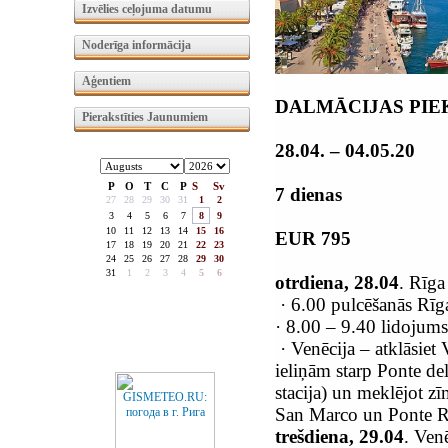
Izvēlies ceļojuma datumu
Noderīga informācija
Aģentiem
DALMĀCIJAS PIE
Pierakstīties Jaunumiem
28.04. – 04.05.20
P
O
T
C
P
S
Sv
7 dienas
27
28
29
30
31
1
2
3
4
5
6
7
8
9
10
11
12
13
14
15
16
EUR 795
17
18
19
20
21
22
23
24
25
26
27
28
29
30
31
1
2
3
4
5
6
otrdiena, 28.04
. Rīga
·
6.00 pulcēšanās Rīgas
·
8.00 – 9.40 lidojums
·
Venēcija – atklāsiet 
ieliņām starp Ponte de
stacija) un meklējot zī
San Marco un Ponte R
trešdiena, 29.04
. Ven