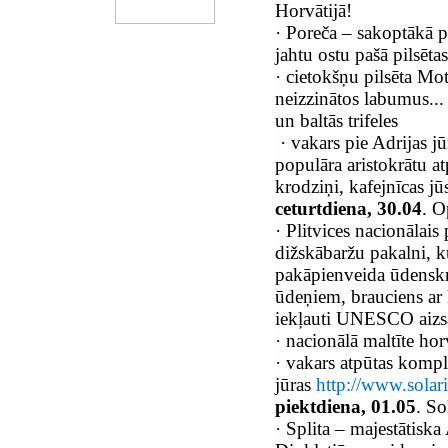
Horvātijā!
·
Poreča – sakoptākā pil
jahtu ostu pašā pilsēt
·
cietokšņu pilsēta Mot
neizzinātos labumus... 
un baltās trifeles
·
vakars pie Adrijas jū
populāra aristokrātu at
krodziņi, kafejnīcas jū
ceturtdiena, 30.04
. O
·
Plitvices nacionālais
dižskābaržu pakalni, ku
pakāpienveida ūdenskri
ūdeņiem, brauciens ar 
iekļauti UNESCO aizsa
·
nacionālā maltīte horv
·
vakars atpūtas komple
jūras
http://www.solari
piektdiena, 01.05
. So
·
Splita – majestātiska 