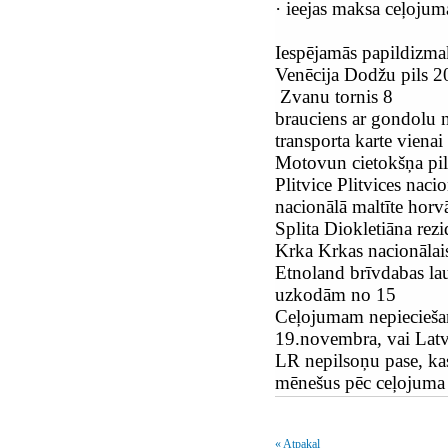
·
ieejas maksa ceļojum
Iespējamās papildizma
Venēcija Dodžu pils 2
Zvanu tornis 8
brauciens ar gondolu 
transporta karte vienai
Motovun cietokšņa pil
Plitvice Plitvices nac
nacionālā maltīte hor
Splita Diokletiāna re
Krka Krkas nacionāla
Etnoland brīvdabas lau
uzkodām no 15
Ceļojumam nepiecieša
19.novembra, vai Latvi
LR nepilsoņu pase, ka
mēnešus pēc ceļojuma
« Atpakaļ