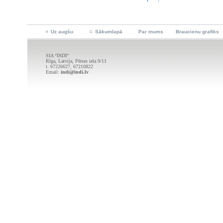
Uz augšu
Sākumlapā
Par mums
Braucienu grafiks
SIA “INDI”
Rīga, Latvija, Pērses iela 9/11
t. 67226627, 67210822
Email:
indi@indi.lv