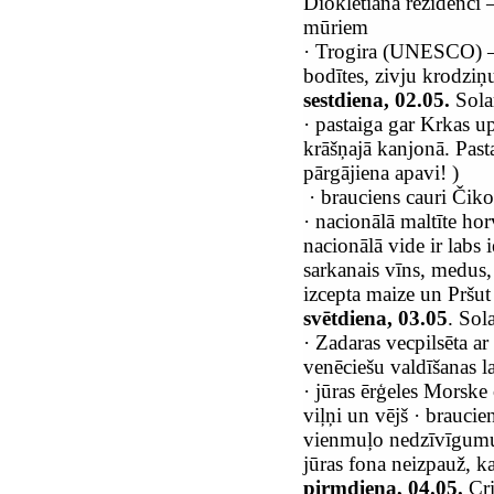
Diokletiāna rezidenci 
mūriem
·
Trogira (UNESCO) – pi
bodītes, zivju krodziņ
sestdiena, 02.05.
Solar
·
pastaiga gar Krkas u
krāšņajā kanjonā. Pas
pārgājiena apavi! )
·
brauciens cauri Čiko
·
nacionālā maltīte hor
nacionālā vide ir labs
sarkanais vīns, medus,
izcepta maize un Pršut
svētdiena, 03.05
. Sol
·
Zadaras vecpilsēta a
venēciešu valdīšanas l
·
jūras ērģeles Morske 
viļņi un vējš
·
braucien
vienmuļo nedzīvīgumu i
jūras fona neizpauž, ka
pirmdiena, 04.05.
Cri