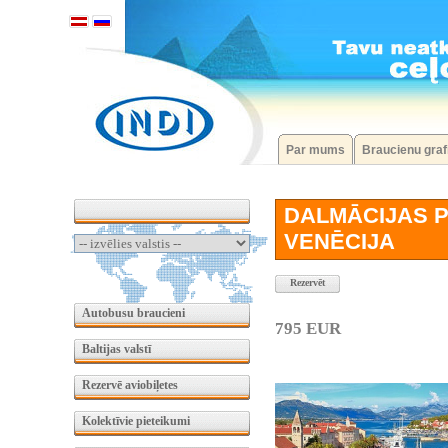
Par mums
Braucienu graf
DALMĀCIJAS 
VENĒCIJA
Rezervēt
Autobusu braucieni
795 EUR
Baltijas valstī
Rezervē aviobiļetes
Kolektīvie pieteikumi