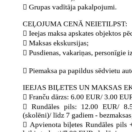
 Grupas vadītāja pakalpojumi.
CEĻOJUMA CENĀ NEIETILPST:
 Ieejas maksa apskates objektos p
 Maksas ekskursijas;
 Pusdienas, vakariņas, personīgie i
 Piemaksa pa papildus sēdvietu a
IEEJAS BIĻETES UN MAKSAS E
 Franču dārzs: 6.00 EUR/ 3.00 EUR 
 Rundāles pils: 12.00 EUR/ 8.
(skolēni)/ līdz 7 gadiem - bezmaksa
 Apvienota biļetes Rundāles pils