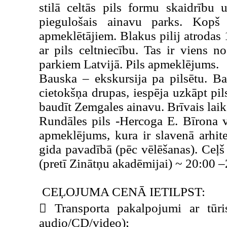
stilā celtās pils formu skaidrību 
piegulošais ainavu parks. Kopš 
apmeklētājiem. Blakus pilij atrodas 
ar pils celtniecību. Tas ir viens 
parkiem Latvijā. Pils apmeklējums.
Bauska – ekskursija pa pilsētu. B
cietokšņa drupas, iespēja uzkāpt pil
baudīt Zemgales ainavu. Brīvais lai
Rundāles pils -Hercoga E. Bīrona v
apmeklējums, kura ir slavenā arhite
gida pavadībā (pēc vēlēšanas). Ceļš
(pretī Zinātņu akadēmijai) ~ 20:00 –
CEĻOJUMA CENĀ IETILPST:
 Transporta pakalpojumi ar tūris
audio/CD/video);