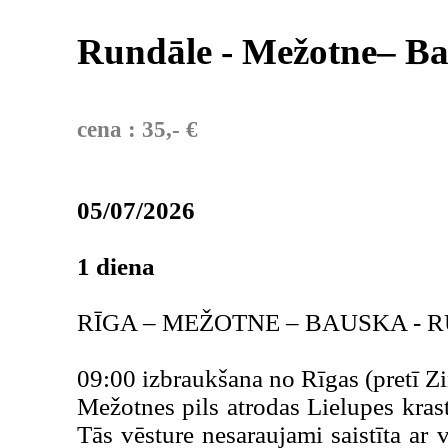
Rundāle - Mežotne– B
cena : 35,- €
05/07/2026
1 diena
RĪGA – MEŽOTNE – BAUSKA - 
09:00 izbraukšana no Rīgas (pretī Z
Mežotnes pils atrodas Lielupes kra
Tās vēsture nesaraujami saistīta ar 