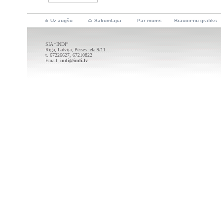
Uz augšu
Sākumlapā
Par mums
Braucienu grafiks
SIA “INDI”
Rīga, Latvija, Pērses iela 9/11
t. 67226627, 67210822
Email:
indi@indi.lv