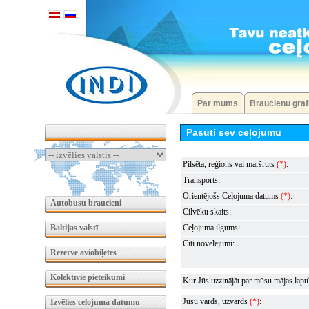
Par mums
Braucienu graf
Pasūti sev ceļojumu
Pilsēta, reģions vai maršruts
(*)
:
Transports:
Orientējošs Ceļojuma datums
(*)
:
Autobusu braucieni
Cilvēku skaits:
Baltijas valstī
Ceļojuma ilgums:
Citi novēlējumi:
Rezervē aviobiļetes
Kolektīvie pieteikumi
Kur Jūs uzzinājāt par mūsu mājas lapu
Jūsu vārds, uzvārds
(*)
:
Izvēlies ceļojuma datumu