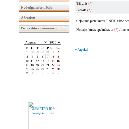
Tālrunis
(*)
:
Noderīga informācija
E-pasts
(*)
:
Aģentiem
Ceļojuma pieteikumu "INDI" fiksē pēc t
Pierakstīties Jaunumiem
Nodaļas kuras apzīmētas ar
(*)
Jums obl
P
O
T
C
P
S
Sv
« Atpakaļ
27
28
29
30
31
1
2
3
4
5
6
7
8
9
10
11
12
13
14
15
16
17
18
19
20
21
22
23
24
25
26
27
28
29
30
31
1
2
3
4
5
6