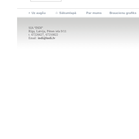
Uz augšu
Sākumlapā
Par mums
Braucienu grafiks
SIA “INDI”
Rīga, Latvija, Pērses iela 9/11
t. 67226627, 67210822
Email:
indi@indi.lv