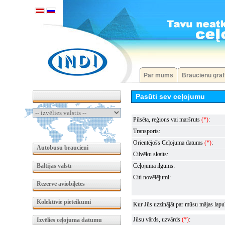
Par mums
Braucienu graf
Pasūti sev ceļojumu
Pilsēta, reģions vai maršruts
(*)
:
Transports:
Orientējošs Ceļojuma datums
(*)
:
Autobusu braucieni
Cilvēku skaits:
Baltijas valstī
Ceļojuma ilgums:
Citi novēlējumi:
Rezervē aviobiļetes
Kolektīvie pieteikumi
Kur Jūs uzzinājāt par mūsu mājas lapu
Jūsu vārds, uzvārds
(*)
:
Izvēlies ceļojuma datumu