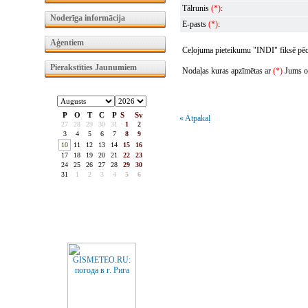
Tālrunis
(*)
:
Noderīga informācija
E-pasts
(*)
:
Aģentiem
Ceļojuma pieteikumu "INDI" fiksē pēc t
Pierakstīties Jaunumiem
Nodaļas kuras apzīmētas ar
(*)
Jums obl
P
O
T
C
P
S
Sv
« Atpakaļ
27
28
29
30
31
1
2
3
4
5
6
7
8
9
10
11
12
13
14
15
16
17
18
19
20
21
22
23
24
25
26
27
28
29
30
31
1
2
3
4
5
6