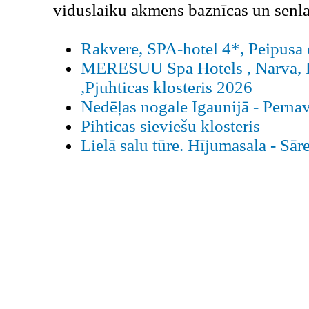
viduslaiku akmens baznīcas un senla
Rakvere, SPA-hotel 4*, Peipusa e
MERESUU Spa Hotels , Narva, Pe
,Pjuhticas klosteris 2026
Nedēļas nogale Igaunijā - Perna
Pihticas sieviešu klosteris
Lielā salu tūre. Hījumasala - Sā