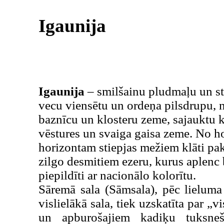
Igaunija
Igaunija
– smilšainu pludmaļu un st
vecu viensētu un ordeņa pilsdrupu, n
baznīcu un klosteru zeme, sajauktu k
vēstures un svaiga gaisa zeme. No ho
horizontam stiepjas mežiem klāti pa
zilgo desmitiem ezeru, kurus aplenc 
piepildīti ar nacionālo kolorītu.
Sāremā sala (Sāmsala), pēc lieluma 
vislielākā sala, tiek uzskatīta par „
un apburošajiem kadiķu tuksneš