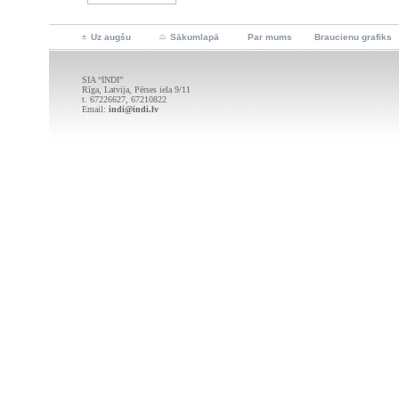
Uz augšu
Sākumlapā
Par mums
Braucienu grafiks
SIA “INDI”
Rīga, Latvija, Pērses iela 9/11
t. 67226627, 67210822
Email:
indi@indi.lv