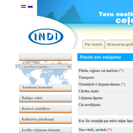
Par mums
Braucienu graf
Pasūti sev ceļojumu
Pilsēta, reģions vai maršruts
(*)
:
Transports:
Orientējošs Ceļojuma datums
(*)
:
Autobusu braucieni
Cilvēku skaits:
Baltijas valstī
Ceļojuma ilgums:
Citi novēlējumi:
Rezervē aviobiļetes
Kolektīvie pieteikumi
Kur Jūs uzzinājāt par mūsu mājas lapu
Jūsu vārds, uzvārds
(*)
:
Izvēlies ceļojuma datumu