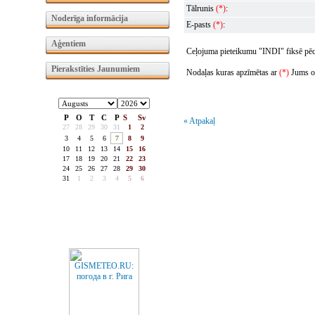
Tālrunis
(*)
:
Noderīga informācija
E-pasts
(*)
:
Aģentiem
Ceļojuma pieteikumu "INDI" fiksē pēc t
Pierakstīties Jaunumiem
Nodaļas kuras apzīmētas ar
(*)
Jums obl
P
O
T
C
P
S
Sv
« Atpakaļ
27
28
29
30
31
1
2
3
4
5
6
7
8
9
10
11
12
13
14
15
16
17
18
19
20
21
22
23
24
25
26
27
28
29
30
31
1
2
3
4
5
6