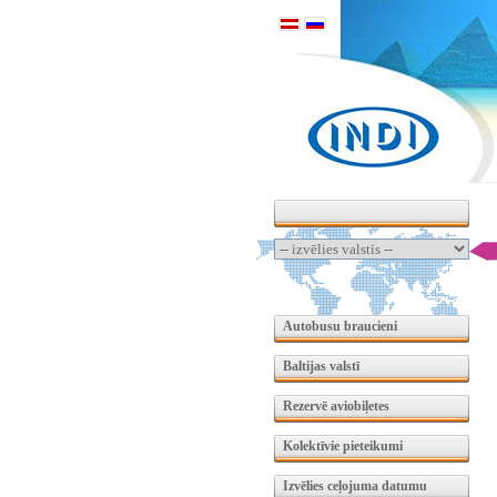
Autobusu braucieni
Baltijas valstī
Rezervē aviobiļetes
Kolektīvie pieteikumi
Izvēlies ceļojuma datumu