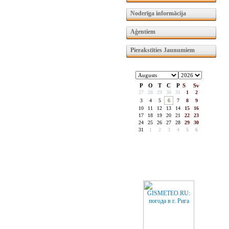
Noderīga informācija
Aģentiem
Pierakstīties Jaunumiem
P
O
T
C
P
S
Sv
27
28
29
30
31
1
2
3
4
5
6
7
8
9
10
11
12
13
14
15
16
17
18
19
20
21
22
23
24
25
26
27
28
29
30
31
1
2
3
4
5
6