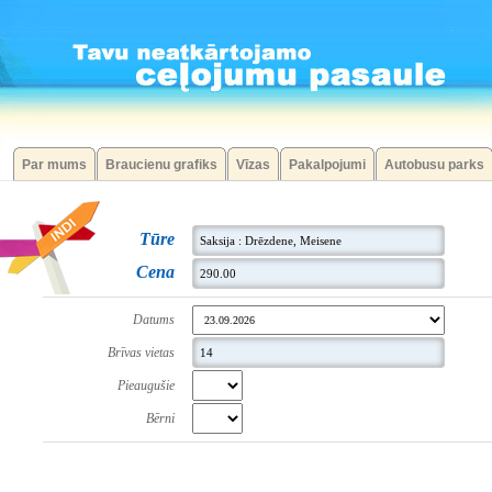
Par mums
Braucienu grafiks
Vīzas
Pakalpojumi
Autobusu parks
Tūre
Cena
Datums
Brīvas vietas
Pieaugušie
Bērni