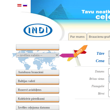
Par mums
Braucienu graf
Tūre
Cena
Datums
Autobusu braucieni
Brīvas vietas
Baltijas valstī
Pieaugušie
Rezervē aviobiļetes
Bērni
Kolektīvie pieteikumi
Izvēlies ceļojuma datumu