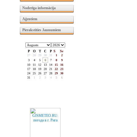
Noderīga informācija
Aģentiem
Pierakstīties Jaunumiem
P
O
T
C
P
S
Sv
27
28
29
30
31
1
2
3
4
5
6
7
8
9
10
11
12
13
14
15
16
17
18
19
20
21
22
23
24
25
26
27
28
29
30
31
1
2
3
4
5
6