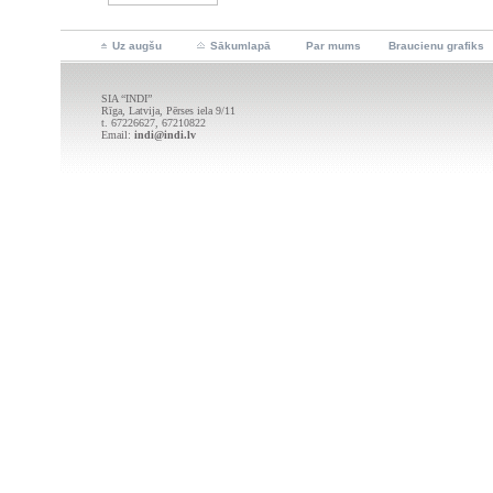
Uz augšu
Sākumlapā
Par mums
Braucienu grafiks
SIA “INDI”
Rīga, Latvija, Pērses iela 9/11
t. 67226627, 67210822
Email:
indi@indi.lv