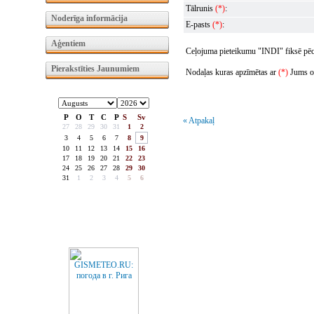
Tālrunis
(*)
:
Noderīga informācija
E-pasts
(*)
:
Aģentiem
Ceļojuma pieteikumu "INDI" fiksē pēc t
Pierakstīties Jaunumiem
Nodaļas kuras apzīmētas ar
(*)
Jums obl
P
O
T
C
P
S
Sv
« Atpakaļ
27
28
29
30
31
1
2
3
4
5
6
7
8
9
10
11
12
13
14
15
16
17
18
19
20
21
22
23
24
25
26
27
28
29
30
31
1
2
3
4
5
6