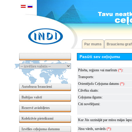
Par mums
Braucienu graf
Pasūti sev ceļojumu
Pilsēta, reģions vai maršruts
(*)
:
Transports:
Orientējošs Ceļojuma datums
(*)
:
Autobusu braucieni
Cilvēku skaits:
Baltijas valstī
Ceļojuma ilgums:
Citi novēlējumi:
Rezervē aviobiļetes
Kolektīvie pieteikumi
Kur Jūs uzzinājāt par mūsu mājas lapu
Jūsu vārds, uzvārds
(*)
:
Izvēlies ceļojuma datumu