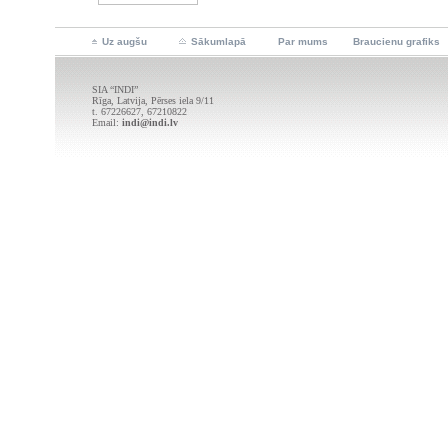
Uz augšu
Sākumlapā
Par mums
Braucienu grafiks
SIA “INDI”
Rīga, Latvija, Pērses iela 9/11
t. 67226627, 67210822
Email:
indi@indi.lv