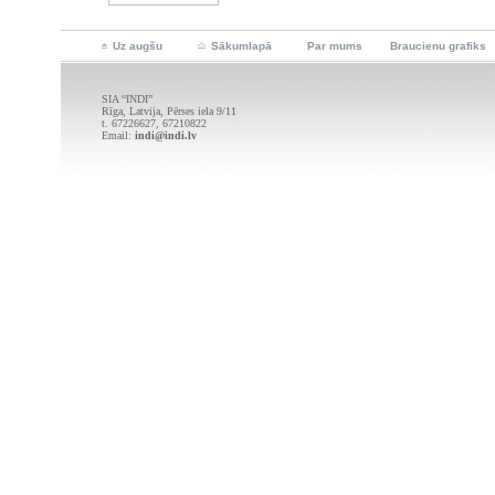
Uz augšu
Sākumlapā
Par mums
Braucienu grafiks
SIA “INDI”
Rīga, Latvija, Pērses iela 9/11
t. 67226627, 67210822
Email:
indi@indi.lv