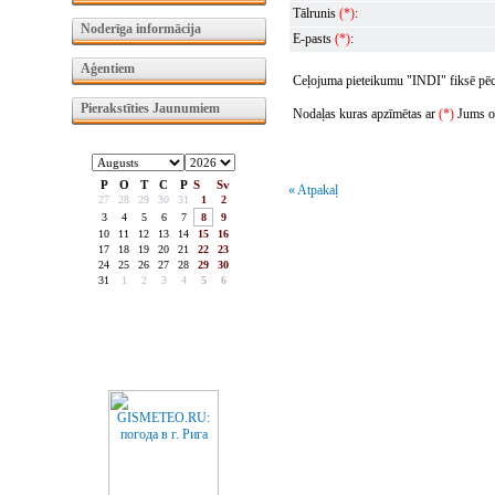
Tālrunis
(*)
:
Noderīga informācija
E-pasts
(*)
:
Aģentiem
Ceļojuma pieteikumu "INDI" fiksē pēc t
Pierakstīties Jaunumiem
Nodaļas kuras apzīmētas ar
(*)
Jums obl
P
O
T
C
P
S
Sv
« Atpakaļ
27
28
29
30
31
1
2
3
4
5
6
7
8
9
10
11
12
13
14
15
16
17
18
19
20
21
22
23
24
25
26
27
28
29
30
31
1
2
3
4
5
6