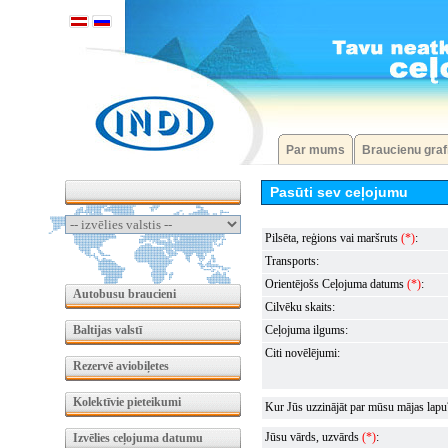
Par mums
Braucienu graf
Pasūti sev ceļojumu
Pilsēta, reģions vai maršruts
(*)
:
Transports:
Orientējošs Ceļojuma datums
(*)
:
Autobusu braucieni
Cilvēku skaits:
Baltijas valstī
Ceļojuma ilgums:
Citi novēlējumi:
Rezervē aviobiļetes
Kolektīvie pieteikumi
Kur Jūs uzzinājāt par mūsu mājas lapu
Jūsu vārds, uzvārds
(*)
:
Izvēlies ceļojuma datumu