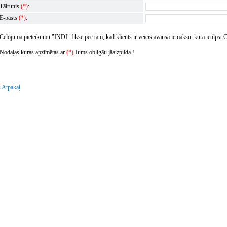
Tālrunis
(*)
:
E-pasts
(*)
:
Ceļojuma pieteikumu "INDI" fiksē pēc tam, kad klients ir veicis avansa iemaksu, kura ietilpst 
Nodaļas kuras apzīmētas ar
(*)
Jums obligāti jāaizpilda !
 Atpakaļ