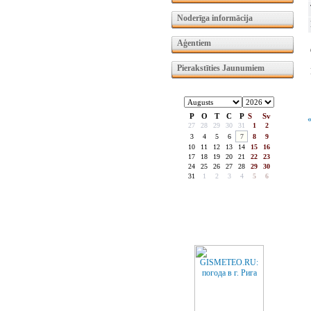
Noderīga informācija
Aģentiem
Pierakstīties Jaunumiem
P
O
T
C
P
S
Sv
«
27
28
29
30
31
1
2
3
4
5
6
7
8
9
10
11
12
13
14
15
16
17
18
19
20
21
22
23
24
25
26
27
28
29
30
31
1
2
3
4
5
6