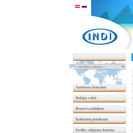
Autobusu braucieni
Baltijas valstī
Rezervē aviobiļetes
Kolektīvie pieteikumi
Izvēlies ceļojuma datumu