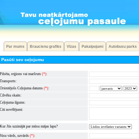
Par mums
Braucienu grafiks
Vīzas
Pakalpojumi
Autobusu parks
Pasūti sev ceļojumu
Pilsēta, reģions vai maršruts
(*)
:
Transports:
Orientējošs Ceļojuma datums
(*)
:
Cilvēku skaits:
Ceļojuma ilgums:
Citi novēlējumi:
Kur Jūs uzzinājāt par mūsu mājas lapu?
Jūsu vārds, uzvārds
(*)
: