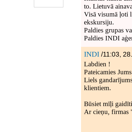
to. Lietuvā ainava
Visā visumā ļoti 
ekskursiju.
Paldies grupas va
Paldies INDI aģe
INDI
/11:03, 28
Labdien !
Pateicamies Jum
Liels gandarījum
klientiem.
Būsiet mīļi gaidīti
Ar cieņu, firmas