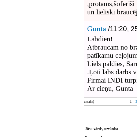
,protams,šoferīši
un lieliski brauc
Gunta
/11:20, 2
Labdien!
Atbraucam no bra
patīkamu ceļoju
Liels paldies, Sa
.Ļoti labs darbs v
Firmai INDI turpi
Ar cieņu, Gunta
atpakaļ
1
Jūsu vārds, uzvārds: