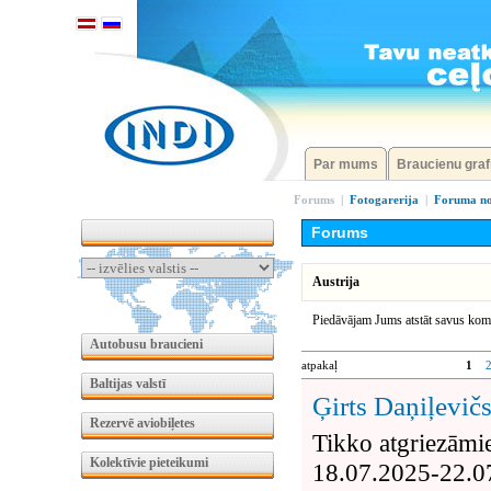
Par mums
Braucienu graf
Forums
|
Fotogarerija
|
Foruma no
Forums
Austrija
Piedāvājam Jums atstāt savus kome
Autobusu braucieni
atpakaļ
1
Baltijas valstī
Ģirts Daņiļevič
Rezervē aviobiļetes
Tikko atgriezāmi
Kolektīvie pieteikumi
18.07.2025-22.0