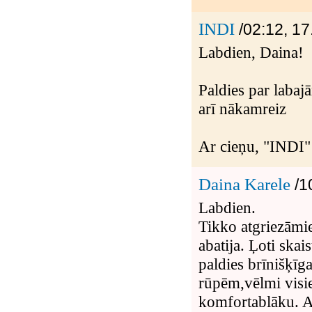
INDI
/02:12, 17
Labdien, Daina!
Paldies par labaj
arī nākamreiz
Ar cieņu, "INDI"
Daina Karele
/1
Labdien.
Tikko atgriezāmi
abatija. Ļoti ska
paldies brīnišķīg
rūpēm,vēlmi visie
komfortablāku. Arī