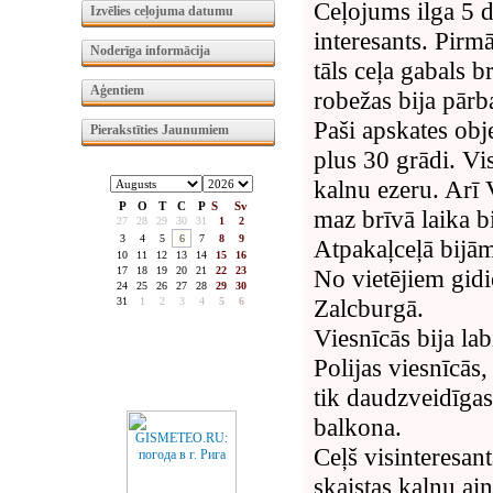
Ceļojums ilga 5 di
Izvēlies ceļojuma datumu
interesants. Pirmā
Noderīga informācija
tāls ceļa gabals 
Aģentiem
robežas bija pārb
Paši apskates objek
Pierakstīties Jaunumiem
plus 30 grādi. Vi
kalnu ezeru. Arī 
P
O
T
C
P
S
Sv
maz brīvā laika bi
27
28
29
30
31
1
2
3
4
5
6
7
8
9
Atpakaļceļā bijām 
10
11
12
13
14
15
16
17
18
19
20
21
22
23
No vietējiem gidi
24
25
26
27
28
29
30
Zalcburgā.
31
1
2
3
4
5
6
Viesnīcās bija la
Polijas viesnīcās
tik daudzveidīgas
balkona.
Ceļš visinteresant
skaistas kalnu ai