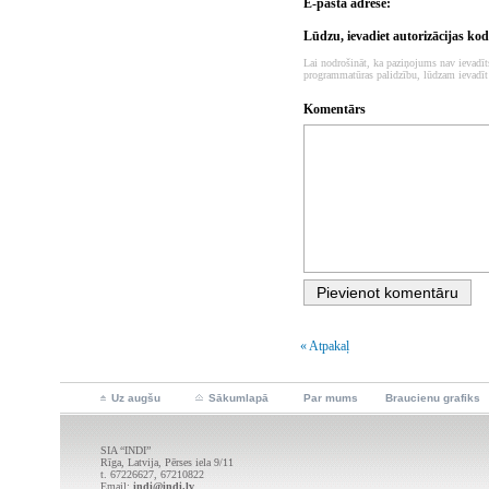
E-pasta adrese:
Lūdzu, ievadiet autorizācijas ko
Lai nodrošināt, ka paziņojums nav ievadīt
programmatūras palidzību, lūdzam ievadīt
Komentārs
« Atpakaļ
Uz augšu
Sākumlapā
Par mums
Braucienu grafiks
SIA “INDI”
Rīga, Latvija, Pērses iela 9/11
t. 67226627, 67210822
Email:
indi@indi.lv