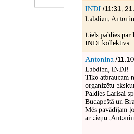
INDI
/11:31, 21
Labdien, Antonin
Liels paldies pa
INDI kollektīvs
Antonina
/11:10
Labdien, INDI!
Tīko atbraucam no
organizētu ekskur
Paldies Larisai s
Budapeštā un Brat
Mēs pavādījam ļot
ar cieņu ,Antoni