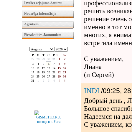
профессионализм
Izvēlies ceļojuma datumu
решить возника
Noderīga informācija
решение очень о
Aģentiem
именно в тот мо
многих, а внима
Pierakstīties Jaunumiem
встретила именн
P
O
T
C
P
S
Sv
С уважением,
27
28
29
30
31
1
2
3
4
5
6
7
8
9
Лиана
10
11
12
13
14
15
16
17
18
19
20
21
22
23
(и Сергей)
24
25
26
27
28
29
30
31
1
2
3
4
5
6
INDI
/09:25, 28
Добрый день , Л
Большое спасибо
Надеемся на да
С уважением, 