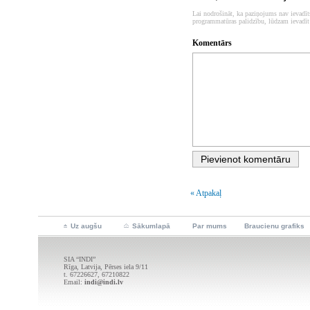
Lai nodrošināt, ka paziņojums nav ievadīt
programmatūras palidzību, lūdzam ievadīt
Komentārs
« Atpakaļ
Uz augšu
Sākumlapā
Par mums
Braucienu grafiks
SIA “INDI”
Rīga, Latvija, Pērses iela 9/11
t. 67226627, 67210822
Email:
indi@indi.lv