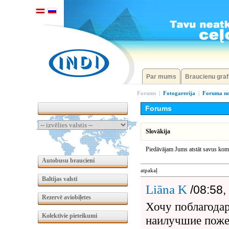
Par mums
Braucienu graf
Forums
|
Fotogarerija
|
Foruma no
Forums
Slovākija
Piedāvājam Jums atstāt savus kome
Autobusu braucieni
atpakaļ
Baltijas valstī
Liāna K
/08:58,
Rezervē aviobiļetes
Хочу поблагодар
Kolektīvie pieteikumi
наилучшие пожел