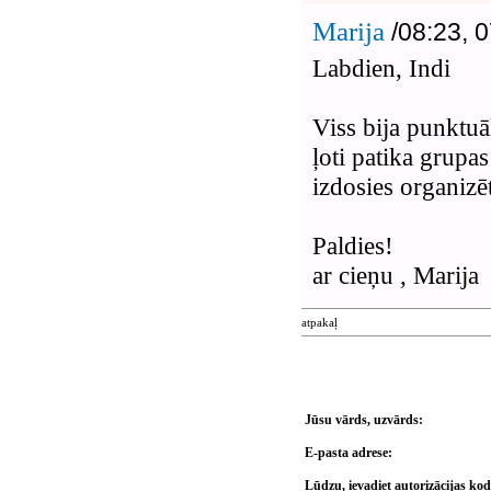
Marija
/08:23, 
Labdien, Indi
Viss bija punktuāl
ļoti patika grupa
izdosies organizēt
Paldies!
ar cieņu , Marija
atpakaļ
Jūsu vārds, uzvārds:
E-pasta adrese:
Lūdzu, ievadiet autorizācijas ko